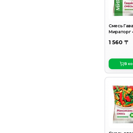
Смесь Гав
Мираторг 
грамм
1 560 〒
В к