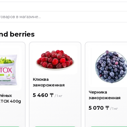
and berries
Клюква
замороженная
Черника
5 460 〒
елёных
/
1
кг
замороженная
ETOX 400g
5 070 〒
/
1
кг