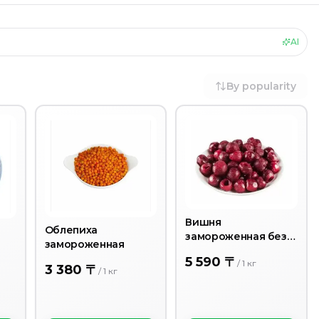
AI
By popularity
Вишня
Облепиха
замороженная без
замороженная
косточки
5 590 〒
/
1
кг
3 380 〒
/
1
кг