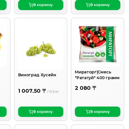
В корзину
В корзину
Мираторг|Смесь
Виноград Хусейн
"Рататуй" 400 грамм
2 080 〒
1 007.50 〒
/
0.5
кг
В корзину
В корзину