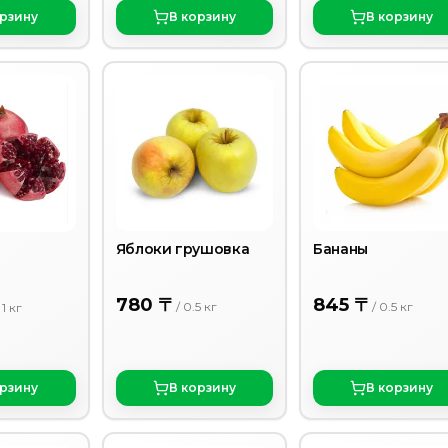
орзину
В корзину
В корзину
Яблоки грушовка
Бананы
780 〒
845 〒
/
0.5
кг
/
0.5
кг
/
1
кг
орзину
В корзину
В корзину