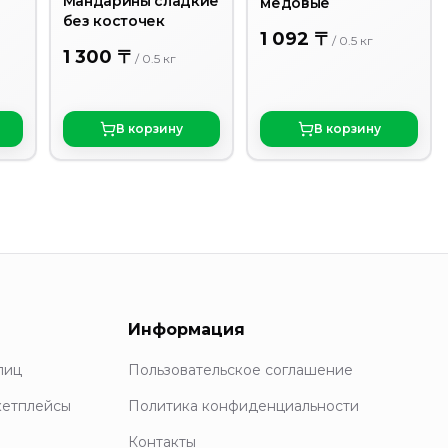
Мандарины сладкие
медовые
без косточек
1 092 〒
/
0.5
кг
1 300 〒
/
0.5
кг
В корзину
В корзину
Информация
лиц
Пользовательское соглашение
кетплейсы
Политика конфиденциальности
Контакты