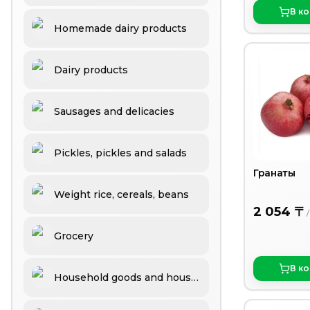
В к
Homemade dairy products
Dairy products
Sausages and delicacies
Pickles, pickles and salads
Гранаты
Weight rice, cereals, beans
2 054 〒
Grocery
В к
Household goods and household chemicals