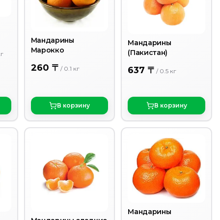
Мандарины
Мандарины
Марокко
(Пакистан)
кг
260 〒
/
0.1
кг
637 〒
/
0.5
кг
В корзину
В корзину
Мандарины