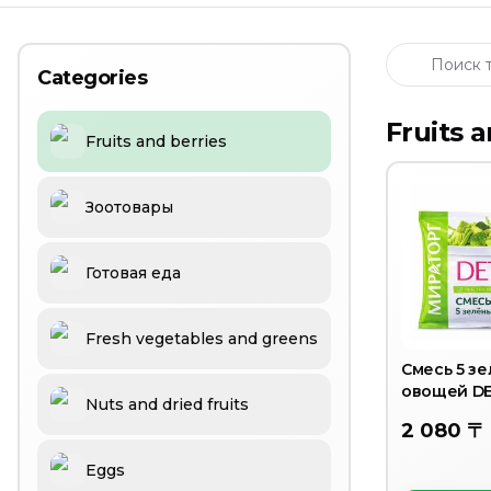
Апельсины Валенсия
Мандарины Марокко
Мандарины (Пакистан)
Categories
Смесь овощей " Мексиканская" 400 грамм
Слива черная (венгерка)
Fruits 
Fruits and berries
Абрикос
Мандарины сладкие без косточек
Мандарины медовые
Зоотовары
Готовая еда
Fresh vegetables and greens
Смесь 5 з
овощей D
Nuts and dried fruits
2 080 〒
Eggs