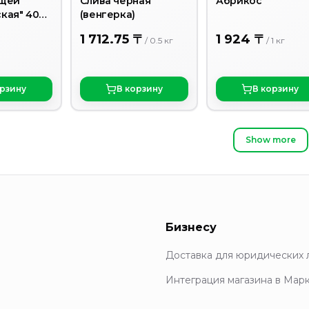
щей "
Слива черная
Абрикос
кая" 400
(венгерка)
1 712.75 〒
1 924 〒
/
0.5
кг
/
1
кг
орзину
В корзину
В корзину
Show more
Бизнесу
Доставка для юридических 
Интеграция магазина в Мар