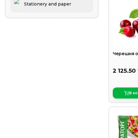
Stationery and paper
Черешня о
2 125.50
В к