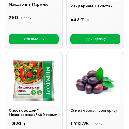
Мандарины Марокко
Мандарины (Пакистан)
260 〒
/
0.1
кг
637 〒
/
0.5
кг
В корзину
В корзину
Смесь овощей "
Слива черная (венгерка)
Мексиканская" 400 грамм
1 820 〒
1 712.75 〒
/
0.5
кг