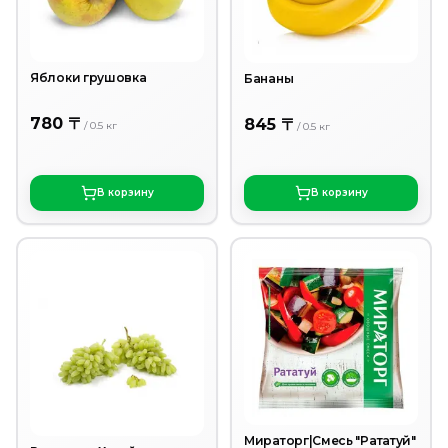
Яблоки грушовка
Бананы
780 〒
845 〒
/
0.5
кг
/
0.5
кг
В корзину
В корзину
Мираторг|Смесь "Рататуй"