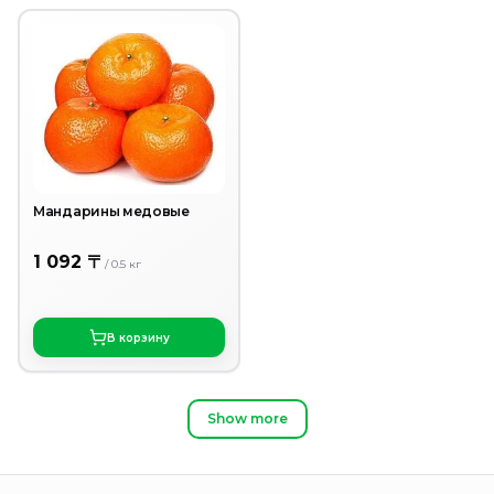
Мандарины медовые
1 092 〒
/
0.5
кг
В корзину
Show more