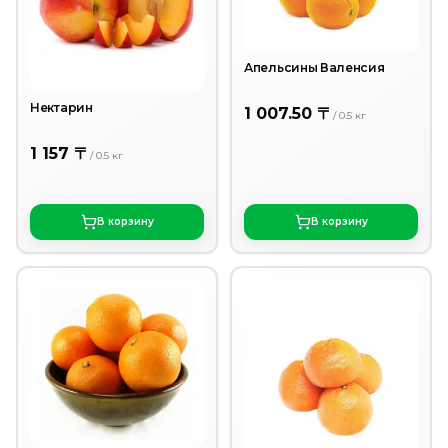
Апельсины Валенсия
Нектарин
1 007.50 〒
/
0.5
кг
1 157 〒
/
0.5
кг
В корзину
В корзину