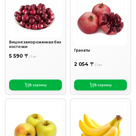
Вишня замороженная без
косточки
Гранаты
5 590 〒
/
1
кг
2 054 〒
/
1
кг
В корзину
В корзину