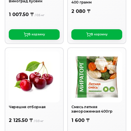
Виноград Хусейн
400 грамм
2 080 〒
1 007.50 〒
/
0.5
кг
В корзину
В корзину
Черешня отборная
Смесь летняя
замороженная 400гр
2 125.50 〒
1 600 〒
/
0.3
кг