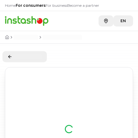
Home
For consumers
For business
Become a partner
EN