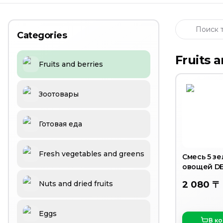
Апельсины Валенсия
Мандарины Марокко
Мандарины (Пакистан)
Categories
Смесь овощей " Мексиканская" 400 грамм
Слива черная (венгерка)
Fruits 
Fruits and berries
Абрикос
Мандарины сладкие без косточек
Мандарины медовые
Зоотовары
Готовая еда
Fresh vegetables and greens
Смесь 5 з
овощей D
Nuts and dried fruits
2 080 〒
Eggs
В к