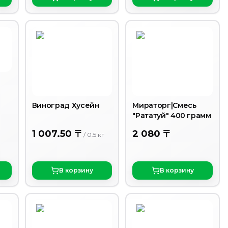
Виноград Хусейн
Мираторг|Смесь
"Рататуй" 400 грамм
1 007.50 〒
2 080 〒
/
0.5
кг
В корзину
В корзину