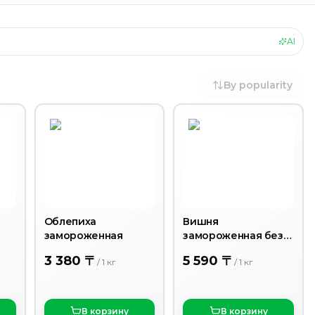
AI
By popularity
Облепиха
Вишня
замороженная
замороженная без
косточки
3 380 〒
5 590 〒
/
1
кг
/
1
кг
В корзину
В корзину