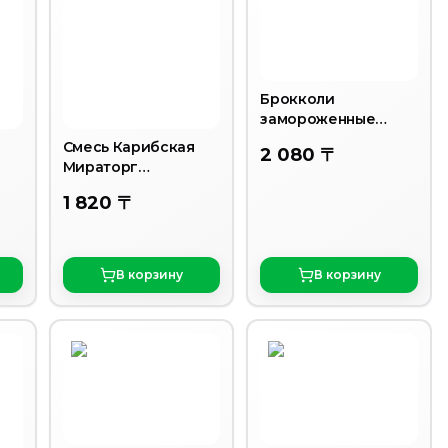
Брокколи
замороженные
400гр
Смесь Карибская
2 080 〒
Мираторг
замороженная
1 820 〒
400гр
В корзину
В корзину