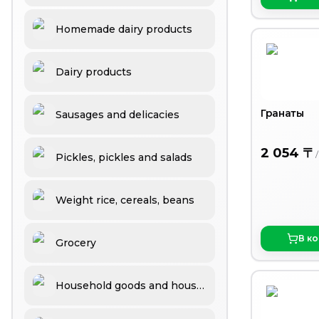
Homemade dairy products
Dairy products
Гранаты
Sausages and delicacies
2 054 〒
Pickles, pickles and salads
Weight rice, cereals, beans
В к
Grocery
Household goods and household chemicals