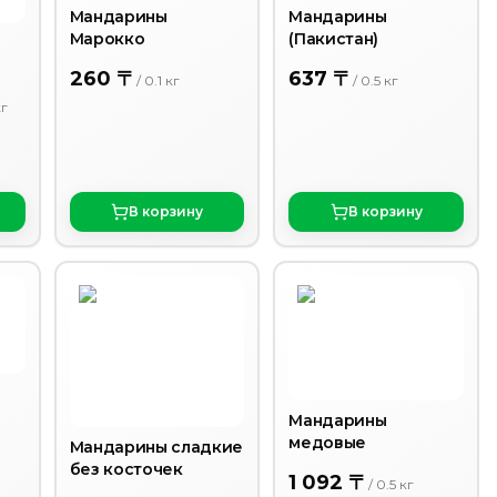
Мандарины
Мандарины
Марокко
(Пакистан)
260 〒
637 〒
/
0.1
кг
/
0.5
кг
кг
В корзину
В корзину
Мандарины
медовые
Мандарины сладкие
без косточек
1 092 〒
/
0.5
кг