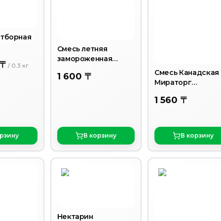
тборная
Смесь летняя
замороженная
 〒
/
0.3
кг
400гр
Смесь Канадская
1 600 〒
Мираторг
замороженная
1 560 〒
400гр
орзину
В корзину
В корзину
Нектарин