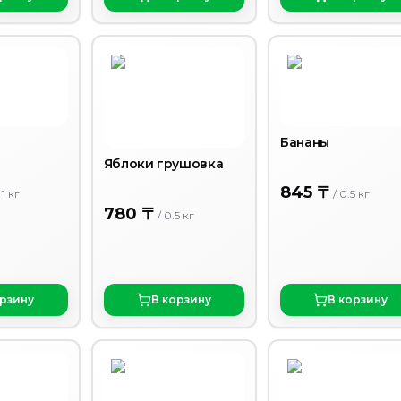
Бананы
Яблоки грушовка
845 〒
/
1
кг
/
0.5
кг
780 〒
/
0.5
кг
орзину
В корзину
В корзину