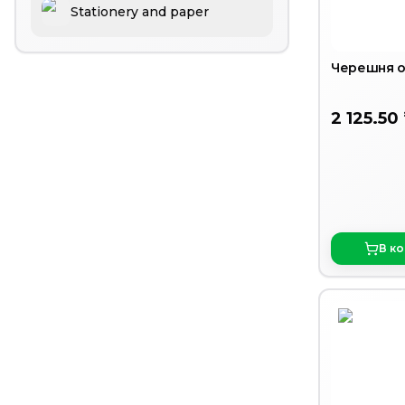
Stationery and paper
Черешня о
2 125.50
В к