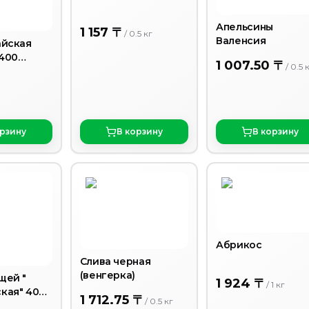
Апельсины
1 157 〒
/
0.5
кг
Валенсия
айская
400
1 007.50 〒
/
0.5
орзину
В корзину
В корзину
Абрикос
Слива черная
(венгерка)
щей "
1 924 〒
/
1
кг
кая" 400
1 712.75 〒
/
0.5
кг