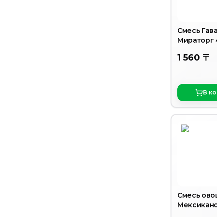
Смесь Гав
Мираторг 
грамм
1 560 〒
В к
Смесь ово
Мексиканс
грамм