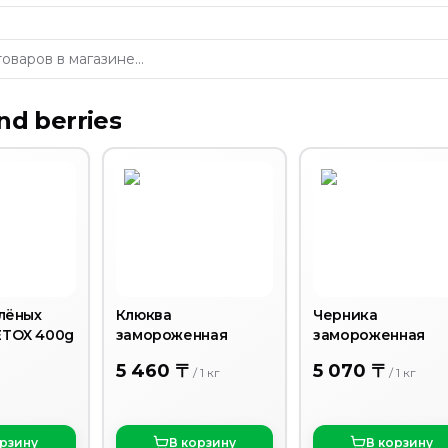
and berries
елёных
Клюква
Черника
ETOX 400g
замороженная
замороженная
5 460 〒
5 070 〒
/
1
кг
/
1
кг
орзину
В корзину
В корзину