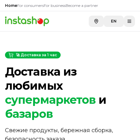
Home
For consumers
For business
Become a partner
EN
🚀 Доставка за 1 час
Доставка из
любимых
супермаркетов
и
базаров
Свежие продукты, бережная сборка,
безопасность заказа.