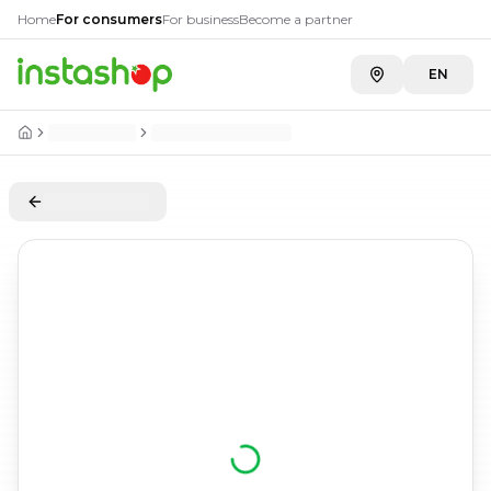
Home
For consumers
For business
Become a partner
EN