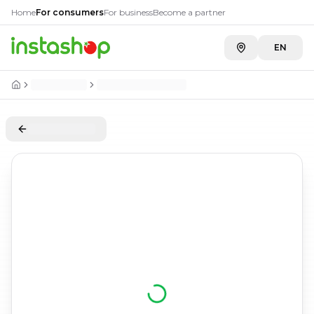
Home
For consumers
For business
Become a partner
EN