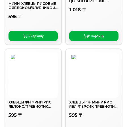
ЦЕЛЬНОЗЕРНОВЫЕ
МИНИ-ХЛЕБЦЫ РИСОВЫЕ
ЗДОРОВО! КАРАМЕЛЬНЫЙ
С ЯБЛОКОМ/КЛУБНИКОЙ/
1 018 〒
ШОКОЛАД 200ГР
ЧЕРНИКОЙ/МАЛИНОЙ
595 〒
30ГР
В корзину
В корзину
ХЛЕБЦЫ ФН МИНИ РИС
ХЛЕБЦЫ ФН МИНИ РИС
ЯБЛОКО/ПРЕБИОТИК
ЯБЛ./ПЕРСИК ПРЕБИОТИК
30ГР
30ГР
595 〒
595 〒