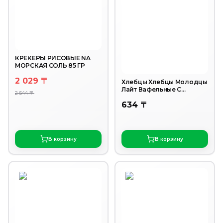
КРЕКЕРЫ РИСОВЫЕ NA
МОРСКАЯ СОЛЬ 85 ГР
2 029 〒
Хлебцы Хлебцы Молодцы
Лайт Вафельные С
2 544 〒
экстрактом виноградных
634 〒
косточек 70г
В корзину
В корзину