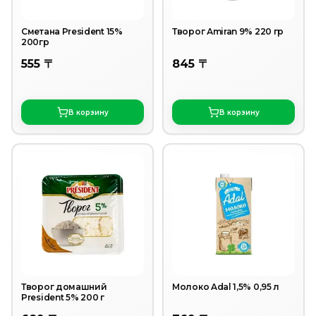
Сметана President 15%
Творог Аmiran 9% 220 гр
200гр
555 〒
845 〒
В корзину
В корзину
Творог домашний
Молоко Adal 1,5% 0,95 л
President 5% 200 г