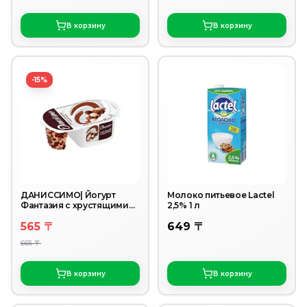
В корзину
В корзину
-15%
ДАНИССИМО| Йогурт
Молоко питьевое Lactel
Фантазия с хрустящими
2,5% 1 л
шариками в шоколаде
565 〒
649 〒
6,9% 105г
665 〒
В корзину
В корзину