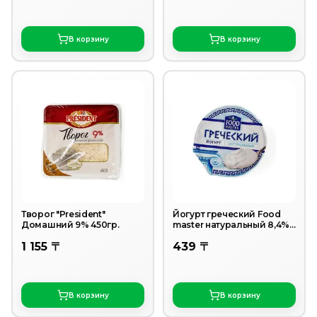
В корзину
В корзину
Творог "President"
Йогурт греческий Food
Домашний 9% 450гр.
master натуральный 8,4%
130 г
1 155 〒
439 〒
В корзину
В корзину