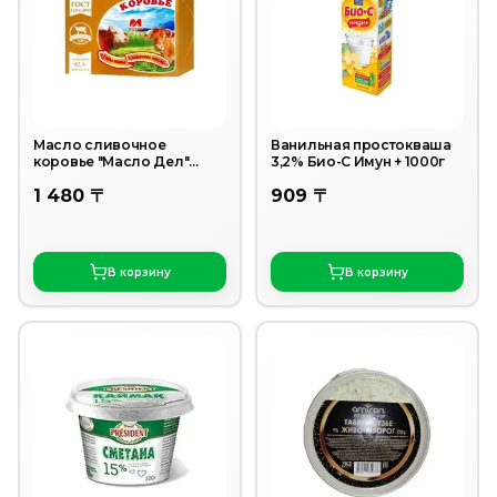
Масло сливочное
Ванильная простокваша
коровье "Масло Дел"
3,2% Био-С Имун + 1000г
82,5% 200г
1 480 〒
909 〒
В корзину
В корзину