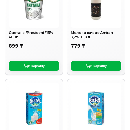
Сметана "President" 15%
Молоко живое Аmiran
400г
3,2%, 0,8 л.
899 〒
779 〒
В корзину
В корзину