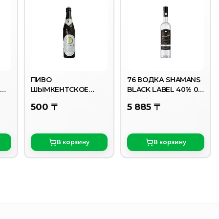
ПИВО
76 ВОДКА SHAMANS
NON
ШЫМКЕНТСКОЕ
BLACK LABEL 40% 0,5
-
HIKARI СВЕТЛОЕ 3,6%
Л СТ/БУТ./20
500 〒
5 885 〒
0,45Л СТ/Б
В корзину
В корзину