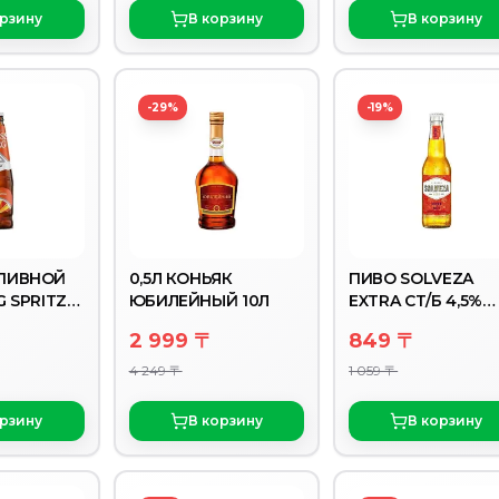
орзину
В корзину
В корзину
-29%
-19%
ПИВНОЙ
0,5Л КОНЬЯК
ПИВО SOLVEZA
G SPRITZ
ЮБИЛЕЙНЫЙ 10Л
EXTRA СТ/Б 4,5%
А 4%
0,33Л
2 999 〒
849 〒
4 249 〒
1 059 〒
орзину
В корзину
В корзину