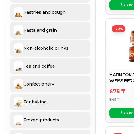
В к
Pastries and dough
-20%
Pasta and grain
Non-alcoholic drinks
Tea and coffee
НАПИТОК 
WEISS BER
Confectionery
АПЕЛЬСИН
675 〒
0,44Л СТ/Б
845 〒
For baking
В к
Frozen products