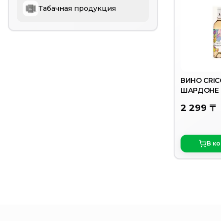
Табачная продукция
ВИНО CRIC
ШАРДОНЕ 
9-11% 0,75Л
2 299 〒
В к