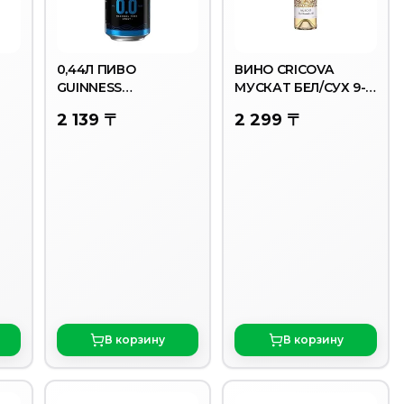
0,44Л ПИВО
ВИНО CRICOVA
GUINNESS
МУСКАТ БЕЛ/СУХ 9-
БЕЗАЛКОГОЛ
11% 0,75Л
2 139 〒
2 299 〒
В корзину
В корзину