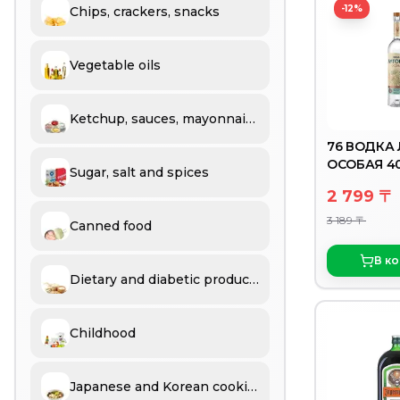
-12%
Chips, crackers, snacks
Vegetable oils
Ketchup, sauces, mayonnaise, mustard, vinegar
76 ВОДКА
ОСОБАЯ 40
Sugar, salt and spices
СТ/БУТ./20
2 799 〒
3 189 〒
Canned food
В к
Dietary and diabetic products
Childhood
Japanese and Korean cooking