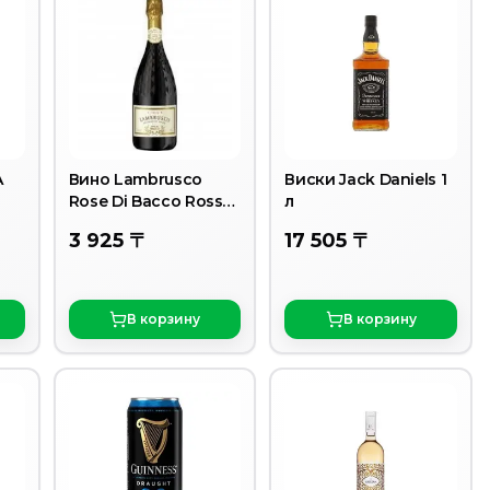
A
Вино Lambrusco
Виски Jack Daniels 1
Rose Di Bacco Rosso
л
CHIARLI 7,5% 0.75 л.
3 925 〒
17 505 〒
Т/
В корзину
В корзину