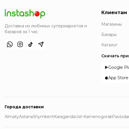
Клиентам
Магазины
Доставка из любимых супермаркетов и
базаров за 1 час
Базары
Каталог
Скачать пр
Google Pl
App Store
Города доставки
Almaty
Astana
Shymkent
Karaganda
Ust-Kamenogorsk
Pavloda