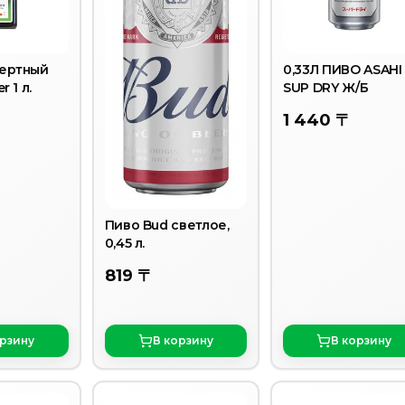
ертный
0,33Л ПИВО ASAHI
r 1 л.
SUP DRY Ж/Б
1 440 〒
Пиво Bud светлое,
0,45 л.
819 〒
орзину
В корзину
В корзину