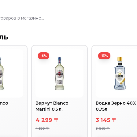
2% 1Л
ль
 10-12% 1Л
Т/Б
-6%
-13%
20
anco
Вермут Bianco
Водка Зерно 40%
Martini 0.5 л.
0,75л
4 299 〒
3 145 〒
4 599 〒
3 649 〒