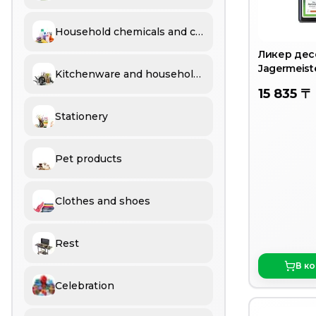
Household chemicals and cosmetics
Ликер дес
Jagermeiste
Kitchenware and household goods
15 835 〒
Stationery
Pet products
Clothes and shoes
Rest
В к
Celebration