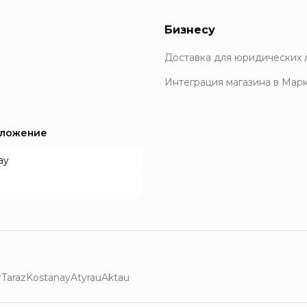
Бизнесу
Доставка для юридических 
Интеграция магазина в Мар
иложение
ay
r
Taraz
Kostanay
Atyrau
Aktau