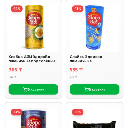
-14%
-13%
Хлебцы АЯМ ЗдороВо
Слайсы Здорово
пшеничные подсоленные
пшеничные
100 г
подслащенные 150 г
365 〒
535 〒
425 〒
619 〒
В корзину
В корзину
-13%
-16%