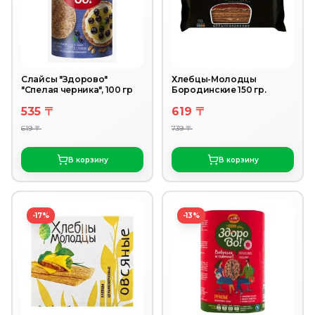
Слайсы "Здорово"
Хлебцы-Молодцы
"Спелая черника", 100 гр
Бородинские 150 гр.
535 〒
619 〒
619 〒
739 〒
В корзину
В корзину
-17%
-13%