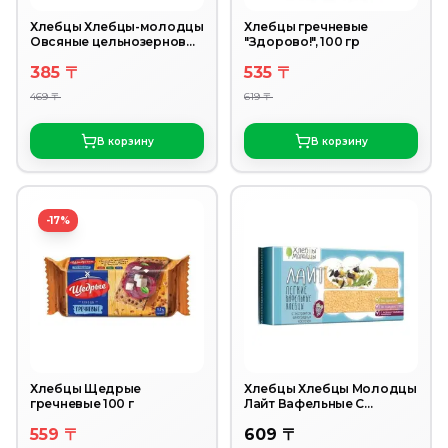
Хлебцы Хлебцы-молодцы
Хлебцы гречневые
Овсяные цельнозерновые
"Здорово!", 100 гр
110г
385 〒
535 〒
469 〒
619 〒
В корзину
В корзину
-17%
Хлебцы Щедрые
Хлебцы Хлебцы Молодцы
гречневые 100 г
Лайт Вафельные С
экстрактом виноградных
559 〒
609 〒
косточек 70г