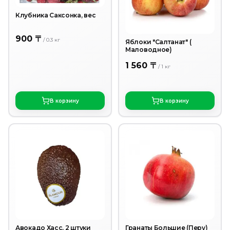
Клубника Саксонка, вес
900 〒
/
0.3
кг
Яблоки "Салтанат" (
Маловодное)
1 560 〒
/
1
кг
В корзину
В корзину
Авокадо Хасс, 2 штуки
Гранаты Большие (Перу)