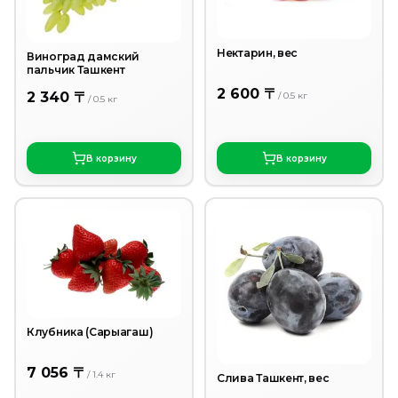
Нектарин, вес
Виноград дамский
пальчик Ташкент
2 600 〒
2 340 〒
/
0.5
кг
/
0.5
кг
В корзину
В корзину
Клубника (Сарыагаш)
7 056 〒
/
1.4
кг
Слива Ташкент, вес