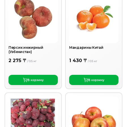
Персик инжирный
Мандарины Китай
(Узбекистан)
2 275 〒
1 430 〒
/
0.5
кг
/
0.5
кг
В корзину
В корзину