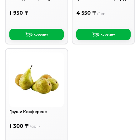
1 950 〒
4 550 〒
/
1
кг
В корзину
В корзину
Груши Конференс
1 300 〒
/
0.5
кг