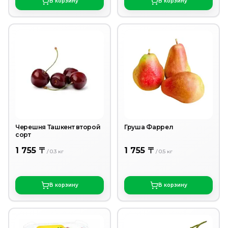
В корзину
В корзину
Черешня Ташкент второй
Груша Фаррел
сорт
1 755 〒
1 755 〒
/
0.3
кг
/
0.5
кг
В корзину
В корзину