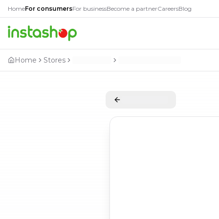
Home
For consumers
For business
Become a partner
Careers
Blog
Home
Stores