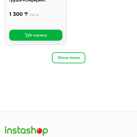
Груши Конференс
1 300 〒
/
0.5
кг
В корзину
Show more