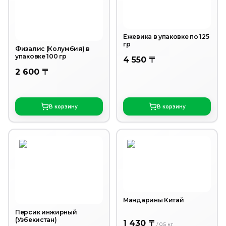
Ежевика в упаковке по 125
гр
Физалис (Колумбия) в
упаковке 100 гр
4 550 〒
2 600 〒
В корзину
В корзину
Мандарины Китай
Персик инжирный
(Узбекистан)
1 430 〒
/
0.5
кг