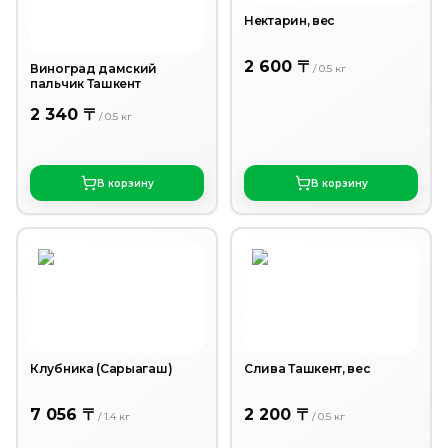
Нектарин, вес
2 600 〒
Виноград дамский
/
0.5
кг
пальчик Ташкент
2 340 〒
/
0.5
кг
В корзину
В корзину
Клубника (Сарыагаш)
Слива Ташкент, вес
7 056 〒
2 200 〒
/
1.4
кг
/
0.5
кг