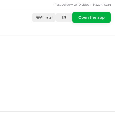
s
мкент
Fast delivery to 10 cities in Kazakhstan
Open the app
Almaty
EN