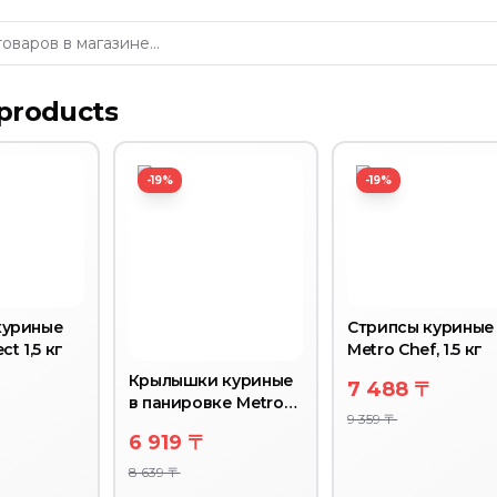
products
-19%
-19%
куриные
Стрипсы куриные
ct 1,5 кг
Metro Chef, 1.5 кг
Крылышки куриные
7 488 〒
в панировке Metro
9 359 〒
Chef, 1.5 кг
6 919 〒
8 639 〒