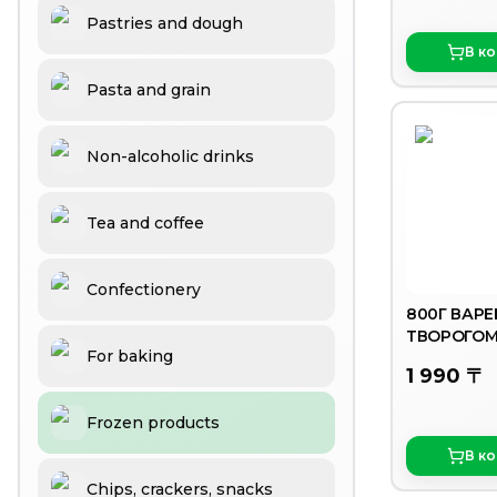
Pastries and dough
В к
Pasta and grain
Non-alcoholic drinks
Tea and coffee
Confectionery
800Г ВАРЕ
ТВОРОГОМ
For baking
1 990 〒
Frozen products
В к
Chips, crackers, snacks