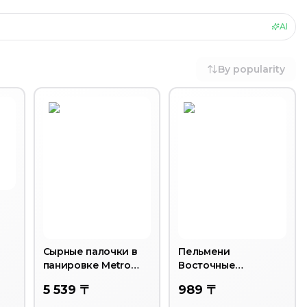
AI
By popularity
Сырные палочки в
Пельмени
панировке Metro
Восточные
Chef, замороженные,
"Первомайские
5 539 〒
989 〒
300 г
деликатесы"
высший сорт, 0.45 кг