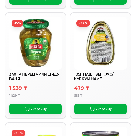
-15%
-27%
340ГР ПЕРЕЦ ЧИЛИ ДЯДЯ
105Г ПАШТ ВЕГ ФАС/
ВАНЯ
КУРКУМ HAME
1 539 〒
479 〒
1 829 〒
659 〒
В корзину
В корзину
-20%