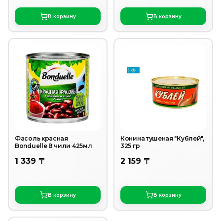
В корзину
В корзину
Фасоль красная
Конина тушеная "Кублей",
Bonduelle В чили 425мл
325 гр
1 339 〒
2 159 〒
В корзину
В корзину