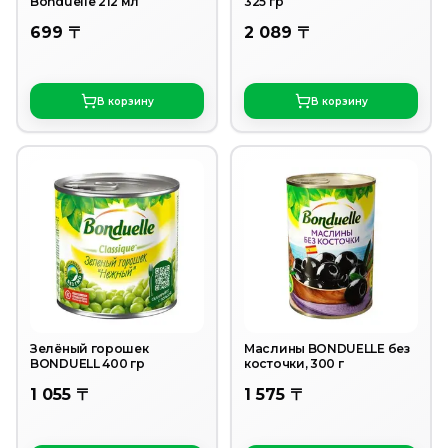
Bonduelle 212 мл
325 гр
699 〒
2 089 〒
В корзину
В корзину
Зелёный горошек
Маслины BONDUELLE без
BONDUELL 400 гр
косточки, 300 г
1 055 〒
1 575 〒