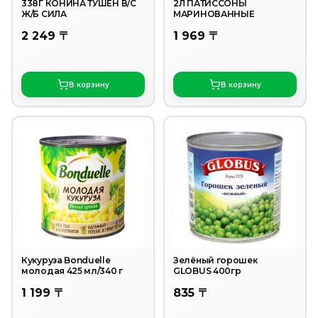
338Г КОНИНА ТУШЕН В/С
2Л ПАТИССОНЫ
Ж/Б СИЛА
МАРИНОВАННЫЕ
2 249 〒
1 969 〒
В корзину
В корзину
Кукуруза Bonduelle
Зелёный горошек
молодая 425 мл/340 г
GLOBUS 400гр
1 199 〒
835 〒