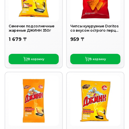
Семечки подсолнечные
Чипсы кукурузные Doritos
жареные ДЖИНН 350г
со вкусом острого перца
130 г
1 679 〒
959 〒
В корзину
В корзину