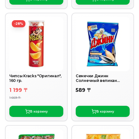
-28%
Чипсы Kracks "Оригинал",
Семечки Джинн
160 гр.
Солнечный великан
жареные соленые 100 г
1 199 〒
589 〒
1 669 〒
В корзину
В корзину