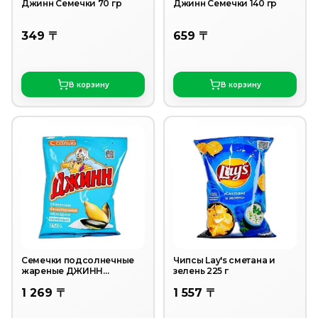
Джинн Семечки 70 гр
Джинн Семечки 140 гр
349 〒
659 〒
В корзину
В корзину
Семечки подсолнечные
Чипсы Lay's сметана и
жареные ДЖИНН
зелень 225 г
Соленые 250г
1 269 〒
1 557 〒