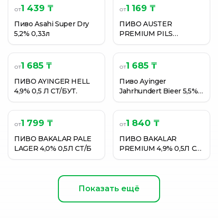
1 439 ₸
1 169 ₸
от
от
Пиво Asahi Super Dry
ПИВО AUSTER
5,2% 0,33л
PREMIUM PILS
СВЕТЛОЕ 4,9% 0,45Л
Ж/Б
1 685 ₸
1 685 ₸
от
от
ПИВО AYINGER HELL
Пиво Ayinger
4,9% 0,5 Л СТ/БУТ.
Jahrhundert Bieer 5,5%
0,5 л ст/бут.
1 799 ₸
1 840 ₸
от
от
ПИВО BAKALAR PALE
ПИВО BAKALAR
LAGER 4,0% 0,5Л СТ/Б
PREMIUM 4,9% 0,5Л СТ/
Б
Показать ещё