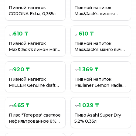
Пивной напиток
Пивной напиток
CORONA Extra, 0,355л
Max&Jack's вишня
миндаль 4,7% 0,4 л
610 ₸
610 ₸
от
от
Пивной напиток
Пивной напиток
Max&Jack's лимон мята
Max&Jack's манго личи
4,7% 0,4 л
4,7% 0,4 л
920 ₸
1 369 ₸
от
от
Пивной напиток
Пивной напиток
MILLER Genuine draft
Paulaner Lemon Radler
0,5Л
2,5% 0,5 л ж/бан.
465 ₸
1 029 ₸
от
от
Пиво "Тетерев" светлое
Пиво Asahi Super Dry
нефильтрованное 8%
5,2% 0,33л
0,45 л