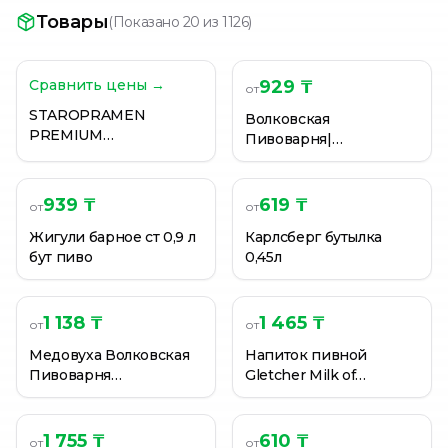
Пиво Ayinger Jahrhundert Bieer 5,5% 0,5 л ст/бут.
Товары
(
Показано 20 из 1126
)
ПИВО BAKALAR PALE LAGER 4,0% 0,5Л СТ/Б
ПИВО BAKALAR PREMIUM 4,9% 0,5Л СТ/Б
Сравнить цены →
929 ₸
от
STAROPRAMEN
Волковская
PREMIUM
Пивоварня|
(СТАРОПРАМЕН
Шоколадный Стаут
ПРЕМИУМ)Пиво
0.45л ст.бут
тёмное фильтр 0,5жб
939 ₸
619 ₸
от
от
Жигули барное ст 0,9 л
Карлсберг бутылка
бут пиво
0,45л
1 138 ₸
1 465 ₸
от
от
Медовуха Волковская
Напиток пивной
Пивоварня
Gletcher Milk of
Неправильный мед 4%
Amnesia 0,5 л
0,45л
1 755 ₸
610 ₸
от
от