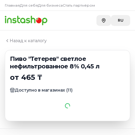
Купить
Пиво "Тетерев" свет
Главная
Главная
Для себя
Для бизнеса
Стать партнёром
Каталог
METRO г. Усть-Каменогорск
—
465 ₸
Светлое пиво
RU
METRO г. Шымкент
—
465 ₸
Пиво "Тетерев" светлое нефильтрованное 8% 0,45 л
Toimart
—
489 ₸
A-Store ADK на Бажова
—
515 ₸
Назад к каталогу
A-Store ADK River
—
515 ₸
Carefood
—
533 ₸
Пиво "Тетерев" светлое
нефильтрованное 8% 0,45 л
от 465 ₸
Доступно в магазинах
(
11
)