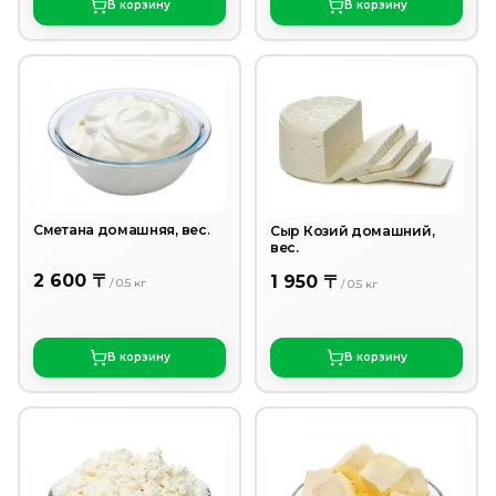
В корзину
В корзину
Сметана домашняя, вес.
Сыр Козий домашний,
вес.
2 600 〒
1 950 〒
/
0.5
кг
/
0.5
кг
В корзину
В корзину