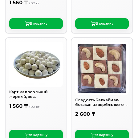
1 560 〒
/
0.2
кг
В корзину
В корзину
Курт малосольный
жирный, вес.
Сладость Балкаймак-
ботакан из верблюжего и
1 560 〒
/
0.2
кг
коровьего молока 1 шт
2 600 〒
В корзину
В корзину