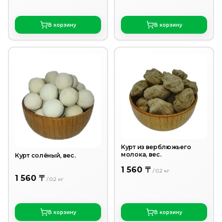
В корзину
В корзину
Курт из верблюжьего
молока, вес.
Курт солёный, вес.
1 560 〒
/
0.2
кг
1 560 〒
/
0.2
кг
В корзину
В корзину