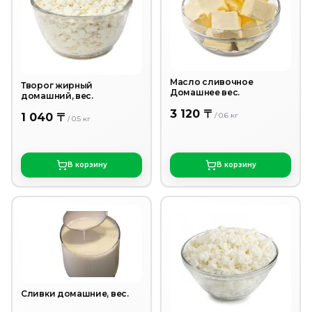
Масло сливочное
Творог жирный
Домашнее вес.
домашний, вес.
3 120 〒
1 040 〒
/
0.6
кг
/
0.5
кг
В корзину
В корзину
Сливки домашние, вес.