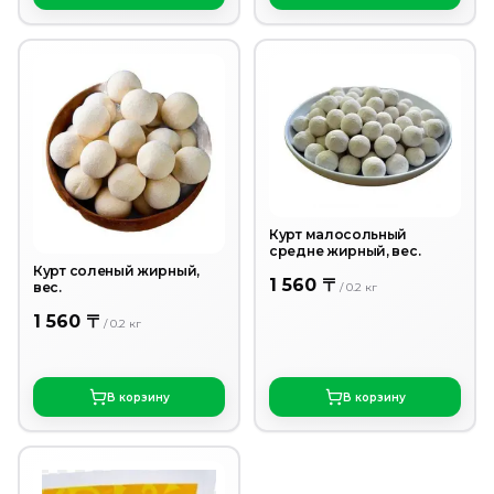
Курт малосольный
средне жирный, вес.
Курт соленый жирный,
1 560 〒
вес.
/
0.2
кг
1 560 〒
/
0.2
кг
В корзину
В корзину