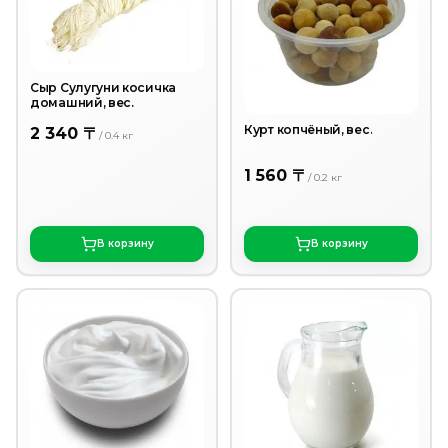
Сыр Сулугуни косичка
домашний, вес.
Курт копчёный, вес.
2 340 〒
/
0.4
кг
1 560 〒
/
0.2
кг
В корзину
В корзину