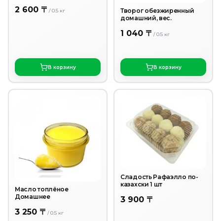
2 600 〒
Творог обезжиренный
/
0.5
кг
домашний, вес.
1 040 〒
/
0.5
кг
В корзину
В корзину
Сладость Рафаэлло по-
казахски 1 шт
Масло топлёное
Домашнее
3 900 〒
3 250 〒
/
0.5
кг