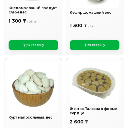
Кисломолочный продукт
Сузбе вес.
Кефир домашний вес.
1 300 〒
/
0.5
кг
1 300 〒
/
1
кг
В корзину
В корзину
Жент из Талкана в форме
сердце
Курт малосольный, вес.
2 600 〒