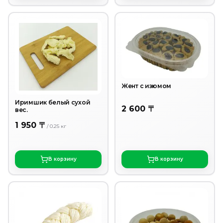
Жент с изюмом
Иримшик белый сухой
2 600 〒
вес.
1 950 〒
/
0.25
кг
В корзину
В корзину