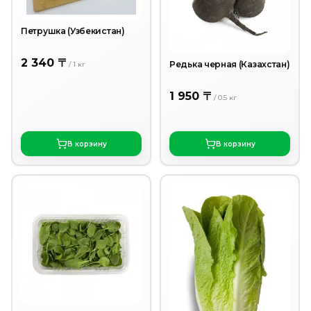
Петрушка (Узбекистан)
2 340 〒
Редька черная (Казахстан)
/
1
кг
1 950 〒
/
0.5
кг
В корзину
В корзину