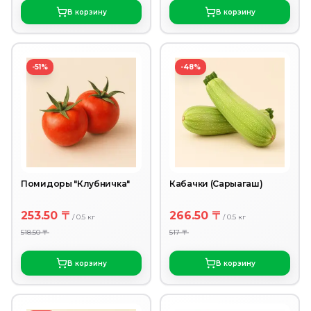
В корзину
В корзину
-51%
-48%
Помидоры "Клубничка"
Кабачки (Сарыагаш)
253.50 〒
266.50 〒
/
0.5
кг
/
0.5
кг
518.50 〒
517 〒
В корзину
В корзину