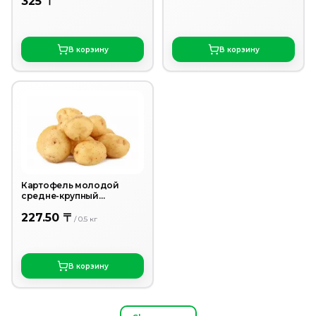
325 〒
В корзину
В корзину
Картофель молодой
средне-крупный
отборный вес.
227.50 〒
/
0.5
кг
В корзину