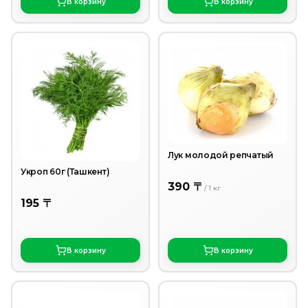
В корзину
В корзину
Лук молодой репчатый
Укроп 60г (Ташкент)
390 〒
/
1
кг
195 〒
В корзину
В корзину