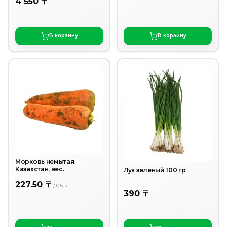
4 550 〒
В корзину
В корзину
Морковь немытая
Казахстан, вес.
Лук зеленый 100 гр
227.50 〒
/
0.5
кг
390 〒