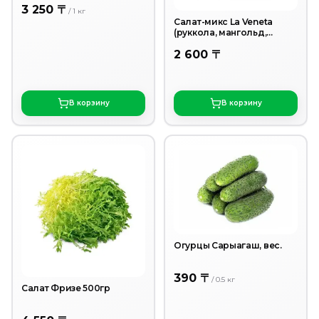
3 250 〒
/
1
кг
Салат-микс La Veneta
(руккола, мангольд,
фризе, корн) Италия 100гр
2 600 〒
В корзину
В корзину
Огурцы Сарыагаш, вес.
390 〒
/
0.5
кг
Салат Фризе 500гр