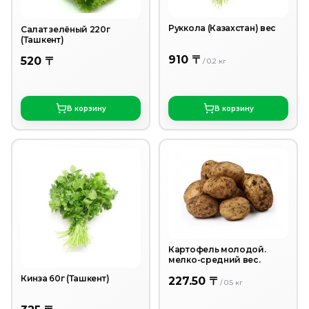
Руккола (Казахстан) вес
Салат зелёный 220г
(Ташкент)
910 〒
520 〒
/
0.2
кг
В корзину
В корзину
Картофель молодой.
мелко-средний вес.
Кинза 60г (Ташкент)
227.50 〒
/
0.5
кг