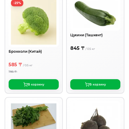
-25%
Цукини (Ташкент)
845 〒
/
0.5
кг
Брокколи (Китай)
585 〒
/
0.5
кг
785 〒
В корзину
В корзину