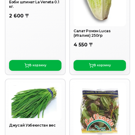
Бэби шпинат La Veneta 0.1
кг.
2 600 〒
Салат Ромэн Lucas
(Италия) 250гр
4 550 〒
В корзину
В корзину
Джусай Узбекистан вес