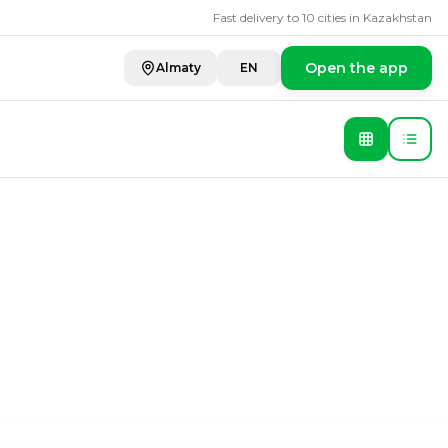
ила, абсент
Fast delivery to 10 cities in Kazakhstan
Open the app
Almaty
EN