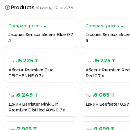
Джин Beefeater Gin Pink Strawberry 0,7 л
Products
(
Showing 20 of 370
)
Джин Beefeater Gin Pink Strawberry 0,7 л
Джин Bickens 40% 0,7 л
Compare prices →
Compare prices →
Jacques Senaux абсент Blue 0,7
Jacques Senaux абсен
л.
л.
15 225 ₸
15 225 ₸
from
from
Абсент Premium Blue
Абсент Premium Red
TEICHENNE 0.7 л.
Red 0.7 л.
6 249 ₸
6 069 ₸
from
from
Джин Barrister Pink Gin
Джин Beefeater 0,5 л
Premium Distilled 40% 0,7 л
7 965 ₸
9 699 ₸
from
from