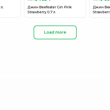
л.
Джин Beefeater Gin Pink
Джин Bee
Strawberry 0,7 л
Strawberr
Load more