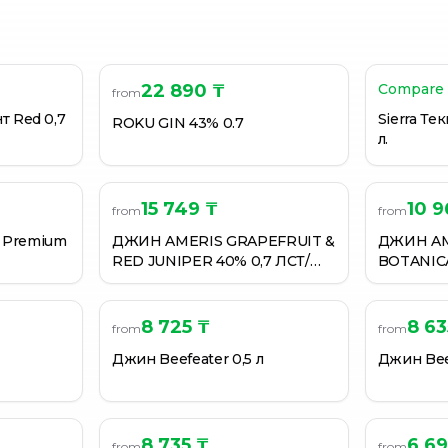
22 890 ₸
Compare 
from
т Red 0,7
Sierra Те
ROKU GIN 43% 0.7
л.
15 749 ₸
10 9
from
from
 Premium
ДЖИН AMERIS GRAPEFRUIT &
ДЖИН AM
RED JUNIPER 40% 0,7 ЛСТ/
BOTANICA
БУТ.
БУТ.
8 725 ₸
8 63
from
from
Джин Beefeater 0,5 л
Джин Beef
8 735 ₸
6 69
from
from