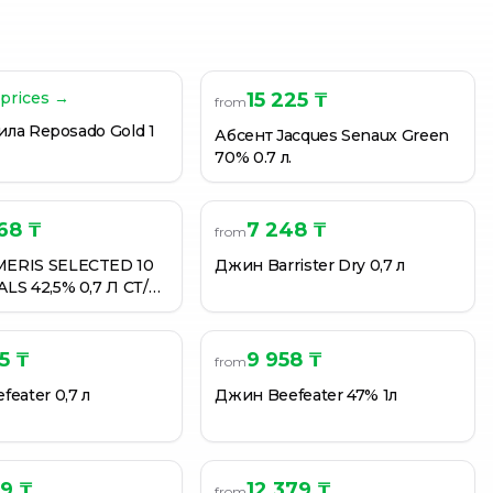
prices →
15 225 ₸
from
кила Reposado Gold 1
Абсент Jacques Senaux Green
70% 0.7 л.
68 ₸
7 248 ₸
from
ERIS SELECTED 10
Джин Barrister Dry 0,7 л
LS 42,5% 0,7 Л СТ/
5 ₸
9 958 ₸
from
eater 0,7 л
Джин Beefeater 47% 1л
9 ₸
12 379 ₸
from