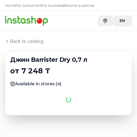
Купить
Джин Barrister Dry 0,
Главная
Home
For consumers
For business
Become a partner
Каталог
Toimart
—
7 695 ₸
Джин
EN
Джин Barrister Dry 0,7 л
Back to catalog
Джин Barrister Dry 0,7 л
от 7 248 ₸
Available in stores
(
4
)