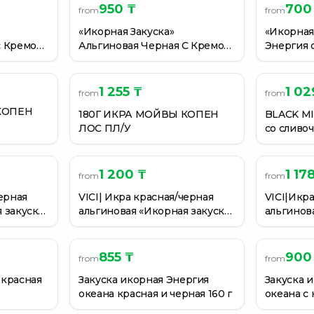
950 ₸
700
from
from
60 г
80 г
«Икорная Закуска»
«Икорная
с Кремом,
Альгиновая Черная С Кремом,
Энергия о
ТЕСНАЯ 160ГР
гр.
Энергия океана, 180 гр.
1 255 ₸
1 02
from
from
КОПЕН
180Г ИКРА МОЙВЫ КОПЕН
BLACK MI
ЛОС ПЛ/У
со сливо
180гр
1 200 ₸
1 17
from
from
черная
VICI| Икра красная/черная
VICI|Икр
 закуска
альгиновая «Икорная закуска
альгинов
180г
180г
855 ₸
900
from
from
 красная
Закуска икорная Энергия
Закуска 
океана красная и черная 160 г
океана с 