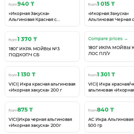
940 ₸
1 015 ₸
from
from
Закуска икорная Энергия океана красная и черная 1
Закуска икорная Энергия океана с кремом красная 1
«Икорная Закуска»
«Икорная Закуска»
Альгиновая Красная с
Альгиновая Черная 
ИКОРКА МЕРИДИАН В СЛИВОЧНОМ СОУСЕ ДЕЛИКА
Кремом, Энергия океана, 180
Энергия океана, 180 
гр.
1 370 ₸
Compare prices →
from
180Г ИКРА МОЙВЫ 
180Г ИКРА МОЙВЫ №3
ЛОС ПЛ/У
ПОДКОПЧ СБ
1 130 ₸
1 301 ₸
from
from
VICI| Икра красная альгиновая
VICI| Икра красная/
«Икорная закуска» 200 г
альгиновая «Икорная
180г
875 ₸
840 ₸
from
from
VICI|Икра черная альгиновая
АС Икра Альгиновая
«Икорная закуска» 200г
500 гр