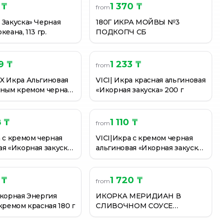
 ₸
1 370 ₸
from
 Закуска» Черная
180Г ИКРА МОЙВЫ №3
кеана, 113 гр.
ПОДКОПЧ СБ
9 ₸
1 233 ₸
from
X Икра Альгиновая
VICI| Икра красная альгиновая
чным кремом черная
«Икорная закуска» 200 г
8 ₸
1 110 ₸
from
а с кремом черная
VICI|Икра с кремом черная
ая «Икорная закуска»
альгиновая «Икорная закуска»
180г
 ₸
1 720 ₸
from
икорная Энергия
ИКОРКА МЕРИДИАН В
кремом красная 180 г
СЛИВОЧНОМ СОУСЕ
ДЕЛИКАТЕСНАЯ 160ГР