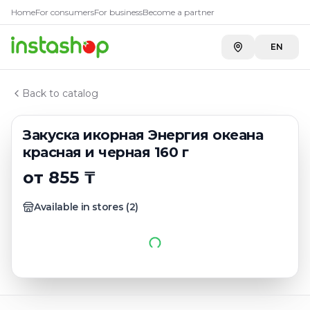
Купить
Закуска икорная Эне
Главная
Home
For consumers
For business
Become a partner
Каталог
Carefood
—
889 ₸
Икра
EN
Закуска икорная Энергия океана красная и черная 1
Back to catalog
Закуска икорная Энергия океана
красная и черная 160 г
от 855 ₸
Available in stores
(
2
)