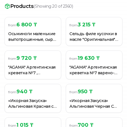
200г Крабовые палочки для салата. МЕРИДИАН
Products
(
Showing 20 of 2360
)
200Г МИДИИ КОПЧ ОХЛ В МАСЛЕ
200Г МЯСО КРЕВЕТКИ В ЗАЛИВКЕ
6 800 ₸
3 215 ₸
from
from
Осьминоги маленькие
Сельдь филе кусочки в
выпотрошенные, сыро-
масле "Оригинальная"
мороженные 60/80,
VICI' Любо есть охл. 500
VICI Любо есть, 450 гр
г.
9 720 ₸
19 630 ₸
from
from
"AGAMA" Аргентинская
"AGAMA" Аргентинская
креветка №7 ,
креветка №7 варено-
замороженные без
мороженые без головы
головы 450гр
800гр
940 ₸
950 ₸
from
from
«Икорная Закуска»
«Икорная Закуска»
Альгиновая Красная с
Альгиновая Черная С
Кремом, Энергия
Кремом, Энергия
океана, 180 гр.
океана, 180 гр.
1 015 ₸
700 ₸
from
from