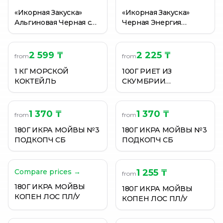
«Икорная Закуска»
«Икорная Закуска»
Альгиновая Черная с
Черная Энергия
Кремом, Энергия
океана, 113 гр.
океана, 180 гр.
2 599 ₸
2 225 ₸
from
from
1 КГ МОРСКОЙ
100Г РИЕТ ИЗ
КОКТЕЙЛЬ
СКУМБРИИ
ПИКАНТНЫЙ.
МЕРИДИАН
1 370 ₸
1 370 ₸
from
from
180Г ИКРА МОЙВЫ №3
180Г ИКРА МОЙВЫ №3
ПОДКОПЧ СБ
ПОДКОПЧ СБ
Compare prices →
1 255 ₸
from
180Г ИКРА МОЙВЫ
180Г ИКРА МОЙВЫ
КОПЕН ЛОС ПЛ/У
КОПЕН ЛОС ПЛ/У