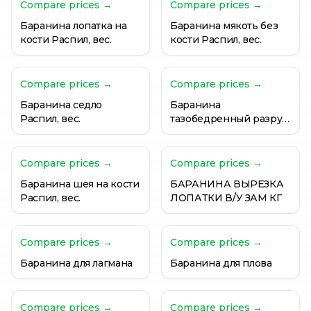
Баранина на варку с костью
Compare prices →
Compare prices →
Баранина на манты
Баранина лопатка на
Баранина мякоть без
Баранина на шашлык
кости Распил, вес.
кости Распил, вес.
Compare prices →
Compare prices →
Баранина седло
Баранина
Распил, вес.
тазобедренный разруб
Распил, вес.
Compare prices →
Compare prices →
Баранина шея на кости
БАРАНИНА ВЫРЕЗКА
Распил, вес.
ЛОПАТКИ В/У ЗАМ КГ
Compare prices →
Compare prices →
Баранина для лагмана
Баранина для плова
Compare prices →
Compare prices →