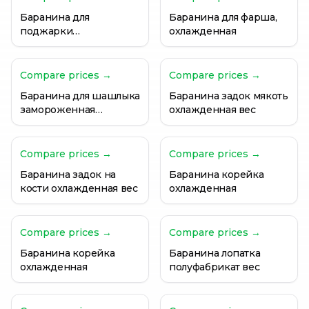
Баранина для
Баранина для фарша,
поджарки
охлажденная
охлажденная
Compare prices →
Compare prices →
Баранина для шашлыка
Баранина задок мякоть
замороженная
охлажденная вес
Австралийский ТД
Compare prices →
Compare prices →
Баранина задок на
Баранина корейка
кости охлажденная вес
охлажденная
Compare prices →
Compare prices →
Баранина корейка
Баранина лопатка
охлажденная
полуфабрикат вес