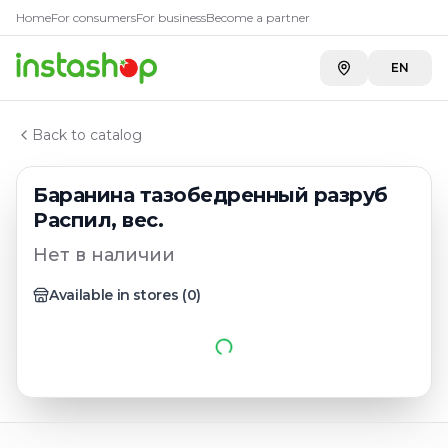
Главная
Home
For consumers
For business
Become a partner
Каталог
Баранина
EN
Баранина тазобедренный разруб Распил, вес.
Back to catalog
Баранина тазобедренный разруб
Распил, вес.
Нет в наличии
Available in stores
(
0
)