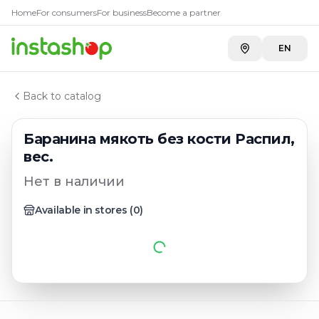
Главная
Home
For consumers
For business
Become a partner
Каталог
Баранина
EN
Баранина мякоть без кости Распил, вес.
Back to catalog
Баранина мякоть без кости Распил,
вес.
Нет в наличии
Available in stores
(
0
)