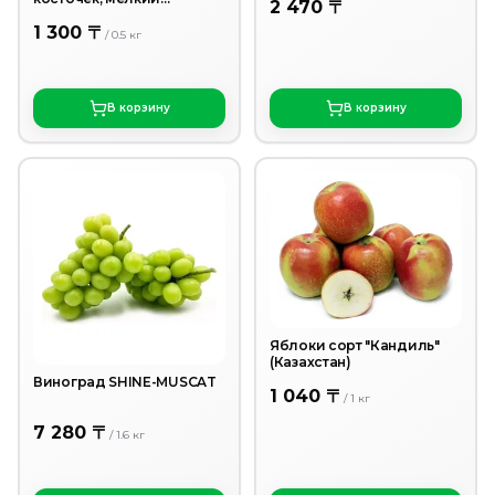
2 470 〒
(Ташкент)
1 300 〒
/
0.5
кг
В корзину
В корзину
Яблоки сорт "Кандиль"
(Казахстан)
Виноград SHINE-MUSCAT
1 040 〒
/
1
кг
7 280 〒
/
1.6
кг