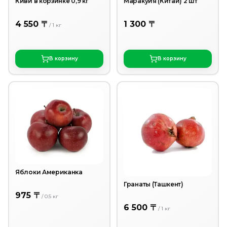
Киви в корзинке 0,9 кг
Маракуйя (Китай) 2 шт
4 550 〒
1 300 〒
/
1
кг
В корзину
В корзину
Яблоки Американка
Гранаты (Ташкент)
975 〒
/
0.5
кг
6 500 〒
/
1
кг