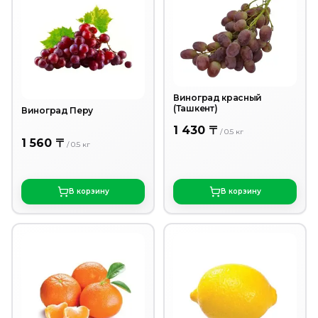
Виноград красный
(Ташкент)
Виноград Перу
1 430 〒
/
0.5
кг
1 560 〒
/
0.5
кг
В корзину
В корзину