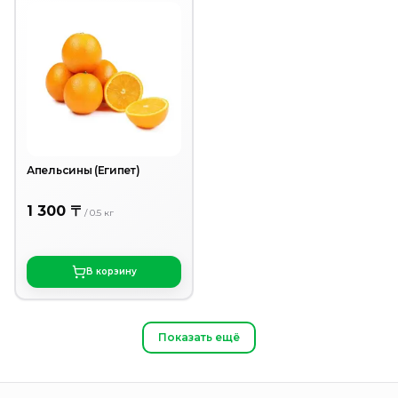
Апельсины (Египет)
1 300 〒
/
0.5
кг
В корзину
Показать ещё