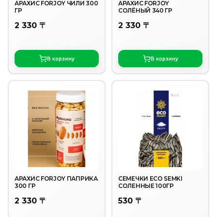
АРАХИС FORJOY ЧИЛИ 300
АРАХИС FORJOY
ГР
СОЛЁНЫЙ 340 ГР
2 330 〒
2 330 〒
В корзину
В корзину
АРАХИС FORJOY ПАПРИКА
СЕМЕЧКИ ECO SEMKI
300 ГР
СОЛЕННЫЕ 100ГР
2 330 〒
530 〒