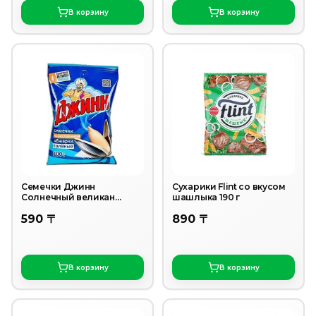
В корзину
В корзину
Семечки Джинн
Сухарики Flint со вкусом
Солнечный великан
шашлыка 190 г
жареные соленые 100 г
590 〒
890 〒
В корзину
В корзину