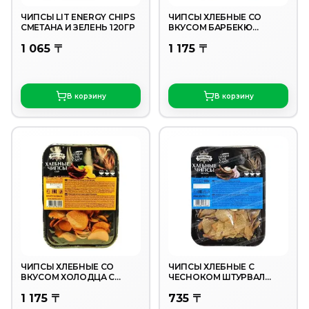
ЧИПСЫ LIT ENERGY CHIPS
ЧИПСЫ ХЛЕБНЫЕ СО
СМЕТАНА И ЗЕЛЕНЬ 120ГР
ВКУСОМ БАРБЕКЮ
ШТУРВАЛ 170 ГР
1 065 〒
1 175 〒
В корзину
В корзину
ЧИПСЫ ХЛЕБНЫЕ СО
ЧИПСЫ ХЛЕБНЫЕ С
ВКУСОМ ХОЛОДЦА С
ЧЕСНОКОМ ШТУРВАЛ
ХРЕНОМ ШТУРВАЛ 170ГР
90ГР
1 175 〒
735 〒