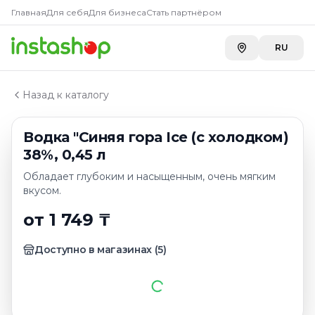
Купить
Водка "Синяя гора Ic
Главная
Главная
Для себя
Для бизнеса
Стать партнёром
Каталог
Toimart
—
1 749 ₸
Казахстанская водка
RU
METRO г. Усть-Каменогорск
—
1 919 ₸
Водка "Синяя гора Ice (с холодком) 38%, 0,45 л
Назад к каталогу
Водка "Синяя гора Ice (с холодком)
38%, 0,45 л
Обладает глубоким и насыщенным, очень мягким
вкусом.
от 1 749 ₸
Доступно в магазинах
(
5
)