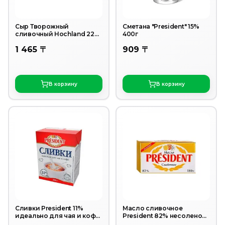
Сыр Творожный
Сметана "President" 15%
сливочный Hochland 220
400г
гр
1 465 〒
909 〒
В корзину
В корзину
Сливки President 11%
Масло сливочное
идеально для чая и кофе
President 82% несоленое
200 г
180 г