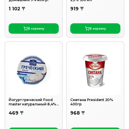
1 102 〒
919 〒
В корзину
В корзину
Йогурт греческий Food
Сметана President 20%
master натуральный 8,4%
400гр
130 г
469 〒
968 〒