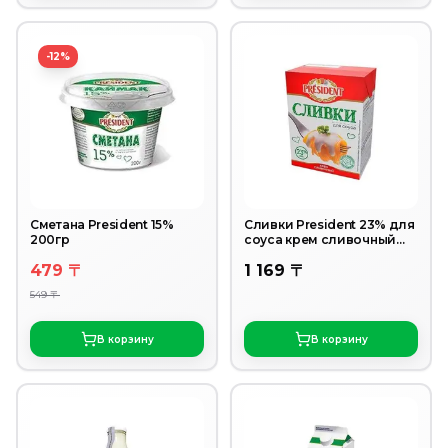
-12%
Сметана President 15%
Сливки President 23% для
200гр
соуса крем сливочный
200 г
479 〒
1 169 〒
549 〒
В корзину
В корзину