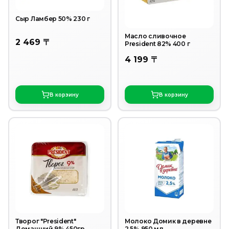
Сыр Ламбер 50% 230 г
Масло сливочное
2 469 〒
President 82% 400 г
4 199 〒
В корзину
В корзину
Творог "President"
Молоко Домик в деревне
Домашний 9% 450гр.
2,5% 950 мл