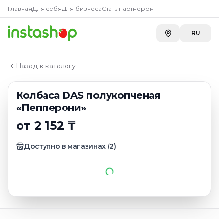
Купить
Колбаса DAS полуко
Главная
Главная
Для себя
Для бизнеса
Стать партнёром
Каталог
Carefood
—
2 152 ₸
Колбаса копченая, полукопченая, сырокопченая
RU
Колбаса DAS полукопченая «Пепперони»
Назад к каталогу
Колбаса DAS полукопченая
«Пепперони»
от 2 152 ₸
Доступно в магазинах
(
2
)