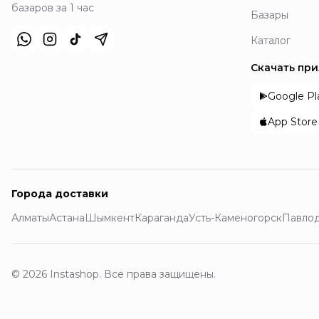
базаров за 1 час
Базары
Каталог
Скачать пр
Google Pl
App Store
Города доставки
Алматы
Астана
Шымкент
Караганда
Усть-Каменогорск
Павло
© 2026 Instashop. Все права защищены.