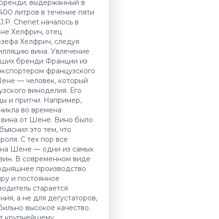
бренди, выдержанный в
00 литров в течение пяти
.P. Chenet началось в
не Хелфрич, отец
зефа Хелфрич, следуя
илляцию вина. Увлечение
учших бренди Франции из
 экспортером французского
ене — человек, который
узского виноделия. Его
ды и притчи. Например,
зникла во времена
 вина от Шене. Вино было
бъяснил это тем, что
оля. С тех пор все
ина Шене — одни из самых
вин. В современном виде
годняшнее производство
иру и постоянное
водитель старается
ия, а не для дегустаторов,
бильно высокое качество.
т крупнейшему