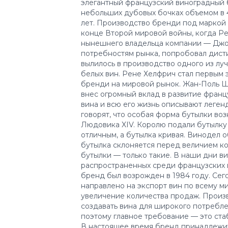
элегантный французский виноградный 
небольших дубовых бочках объемом в 4
лет. Производство бренди под маркой J
конце Второй мировой войны, когда Ре
нынешнего владельца компании — Джо
потребностям рынка, попробовал дист
вылилось в производство одного из л
белых вин. Рене Хелфрич стал первым
бренди на мировой рынок. Жан-Поль Ш
внес огромный вклад в развитие франц
вина и всю его жизнь описывают леген
говорят, что особая форма бутылки во
Людовика XIV. Королю подали бутылку
отличным, а бутылка кривая. Винодел о
бутылка склоняется перед величием кор
бутылки — только такие. В наши дни в
распространенных среди французских 
бренд был возрожден в 1984 году. Се
направлено на экспорт вин по всему м
увеличение количества продаж. Произ
создавать вина для широкого потреблен
поэтому главное требование — это ста
В настоящее время бренд принадлежи