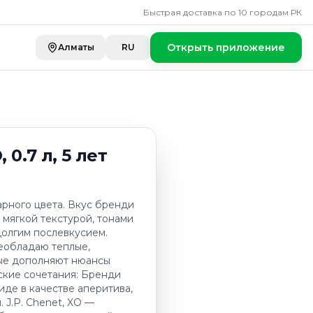
 л, 5 лет выдержки
Быстрая доставка по 10 городам РК
Открыть приложение
Алматы
RU
 0.7 л, 5 лет
арного цвета. Вкус бренди
с мягкой текстурой, тонами
долгим послевкусием.
еобладаю теплые,
рые дополняют нюансы
ские сочетания: Бренди
иде в качестве аперитива,
 J.P. Chenet, XO —