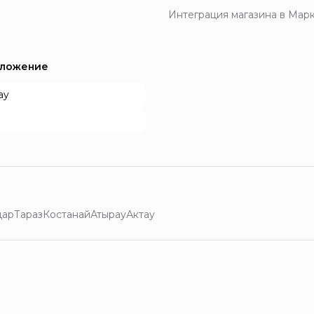
Интеграция магазина в Мар
иложение
ay
дар
Тараз
Костанай
Атырау
Актау