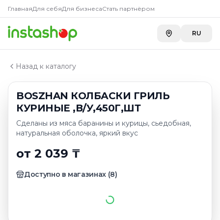
Купить
BOSZHAN КОЛБАСКИ 
Главная
Главная
Для себя
Для бизнеса
Стать партнёром
Каталог
Carefood
—
2 039 ₸
Для жарки
RU
METRO г. Шымкент
—
2 268 ₸
BOSZHAN КОЛБАСКИ ГРИЛЬ КУРИНЫЕ ,В/У,450Г,ШТ
Toimart
—
2 569 ₸
Назад к каталогу
BOSZHAN КОЛБАСКИ ГРИЛЬ
КУРИНЫЕ ,В/У,450Г,ШТ
Сделаны из мяса баранины и курицы, сьедобная,
натуральная оболочка, яркий вкус
от 2 039 ₸
Доступно в магазинах
(
8
)