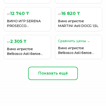
PROSECCO DOC BRUT
750МЛ
11,5% 0,2Л СТ/Б
12 740 ₸
16 820 ₸
от
от
ВИНО ИГР SERENA
Вино игристое
PROSECCO
MARTINI Asti DOCG 1,5L
VALDOBBIADENE
EХTRA DRY 12% 0,75Л
2 305 ₸
Сравнить цены →
от
Вино игристое
Вино игристое
Belbosco Asti белое
Belbosco Asti белое
сладкое 7,5% 0,75 л
сладкое 7,5% 0,75 л
Показать ещё