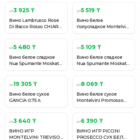
DELLEMILIA 7,5% 0.75 л.
3 925 ₸
5 519 ₸
от
от
Вино Lambrusco Rose
Вино белое
Di Bacco Rosso CHIARLI
полусладкое Montelvini
7,5% 0.75 л.
Promosso Spumante
Dolce 0.75 л.
5 480 ₸
5 109 ₸
от
от
Вино белое сладкое
Вино белое сладкое
Nua Spumante Moskato
Nua Spumante Moskato
0.75 л.
0.75 л.
19 305 ₸
8 069 ₸
от
от
Вино белое сухое
Вино белое сухое
GANCIA 0.75 л.
Montelvini Promosso
Prosecco DOC Extra Dry
0.75 л.
3 640 ₸
6 390 ₸
от
от
ВИНО ИГР
ВИНО ИГР PICCINI
MONTELVINI TREVISO
PROSECCO СУХ БЕЛ