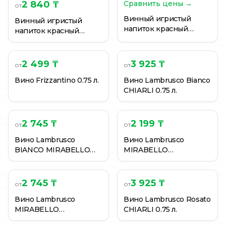
Вино игристое MARTINI Asti DOCG 1,5L
2 840 ₸
Сравнить цены →
от
Вино игристое Belbosco Asti белое сладкое 7,5% 0,75 
Винный игристый
Винный игристый
Вино игристое Belbosco Asti белое сладкое 7,5% 0,75 
напиток красный
напиток красный
Lambrusco Dell'Emilia
Lambrusco Dell'Emilia
Rosso Poderi Alti 7,5%
Rosso Poderi Alti 7,5%
Италия 0.75 л.
Италия 0.75 л.
2 499 ₸
3 925 ₸
от
от
Вино Frizzantino 0.75 л.
Вино Lambrusco Bianco
CHIARLI 0.75 л.
2 745 ₸
2 199 ₸
от
от
Вино Lambrusco
Вино Lambrusco
BIANCO MIRABELLO
MIRABELLO
FRIZZANTE
FRIZZANTE
DELLEMILIA 7,5% 0.75 л.
DELLEMILIA 7,5% 0.75 л.
2 745 ₸
3 925 ₸
от
от
Вино Lambrusco
Вино Lambrusco Rosato
MIRABELLO
CHIARLI 0.75 л.
FRIZZANTE