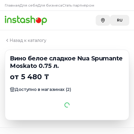
Купить
Вино белое сладкое 
Главная
Главная
Для себя
Для бизнеса
Стать партнёром
Каталог
A-Store ADK River
—
6 390 ₸
Игристые вина италии
RU
Вино белое сладкое Nua Spumante Moskato 0.75 л.
Назад к каталогу
Вино белое сладкое Nua Spumante
Moskato 0.75 л.
от 5 480 ₸
Доступно в магазинах
(
2
)