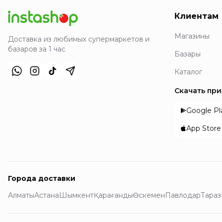
Клиентам
Магазины
Доставка из любимых супермаркетов и
базаров за 1 час
Базары
Каталог
Скачать пр
Google Pl
App Store
Города доставки
Алматы
Астана
Шымкент
Қарағанды
Өскемен
Павлодар
Тараз