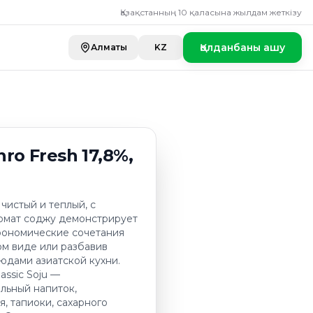
esh 17,8%, 0,36 л
Қазақстанның 10 қаласына жылдам жеткізу
Қолданбаны ашу
Алматы
KZ
nro Fresh 17,8%,
чистый и теплый, с
ромат соджу демонстрирует
трономические сочетания
ом виде или разбавив
юдами азиатской кухни.
assic Soju —
льный напиток,
я, тапиоки, сахарного