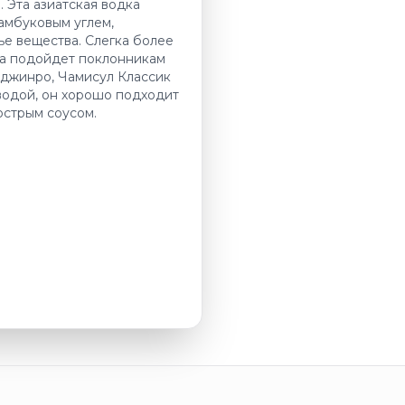
 Эта азиатская водка
амбуковым углем,
е вещества. Слегка более
на подойдет поклонникам
йтджинро, Чамисул Классик
водой, он хорошо подходит
острым соусом.