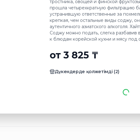
тростника, овощей и финской фруктозы.
прошла четырехкратную фильтрацию б
устранившую ответственные за похмель
крепкая, чем остальные виды соджу, о
аутентичного азиатского алкоголя. Ха
Соджу можно подать, слегка разбавив 
к блюдам корейской кухни и мясу под 
от 3 825 ₸
Дүкендерде қолжетімді
(
2
)