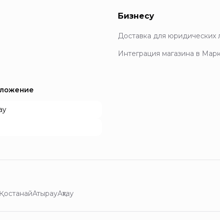
Бизнесу
Доставка для юридических 
Интеграция магазина в Мар
иложение
ay
Қостанай
Атырау
Ақтау