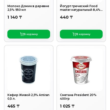
Молоко Домик в деревне
Йогурт греческий Food
2,5% 950 мл
master натуральный 8,4%
130 г
1 140 〒
440 〒
В корзину
В корзину
Кефир Живой 2,5% Amiran
Сметана President 20%
0,5 л.
400гр
465 〒
1 025 〒