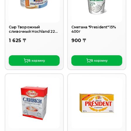
Сыр Творожный
Сметана "President" 15%
сливочный Hochland 220
400г
гр
1 625 〒
900 〒
В корзину
В корзину