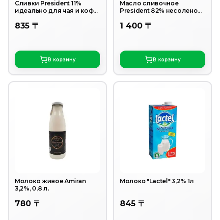
Сливки President 11%
Масло сливочное
идеально для чая и кофе
President 82% несоленое
200 г
180 г
835 〒
1 400 〒
В корзину
В корзину
Молоко живое Аmiran
Молоко "Lactel" 3,2% 1л
3,2%, 0,8 л.
780 〒
845 〒