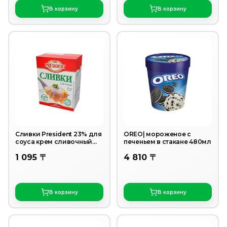
В корзину
В корзину
Сливки President 23% для
OREO| мороженое с
соуса крем сливочный
печеньем в стакане 480мл
200 г
1 095 〒
4 810 〒
В корзину
В корзину