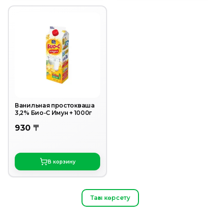
Ванильная простокваша
3,2% Био-С Имун + 1000г
930 〒
В корзину
Тағы көрсету