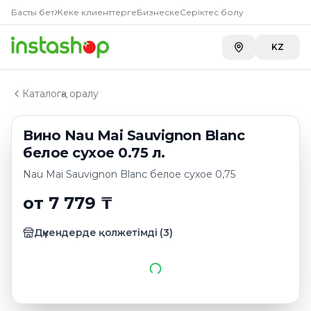
Купить
Вино Nau Mai Sauvign
Главная
Басты бет
Жеке клиенттерге
Бизнеске
Серіктес болу
Каталог
Toimart
—
7 779 ₸
Белые вина новой зеландии
KZ
Carefood
—
8 479 ₸
Вино Nau Mai Sauvignon Blanc белое сухое 0.75 л.
Каталогқа оралу
Вино Nau Mai Sauvignon Blanc
белое сухое 0.75 л.
Nau Mai Sauvignon Blanc белое сухое 0,75
от 7 779 ₸
Дүкендерде қолжетімді
(
3
)