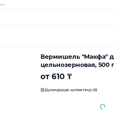
ь "Макфа" длинна
лог
гр
Вермишель "Макфа" 
цельнозерновая, 500 
от 610 ₸
Дүкендерде қолжетімді
(
6
)