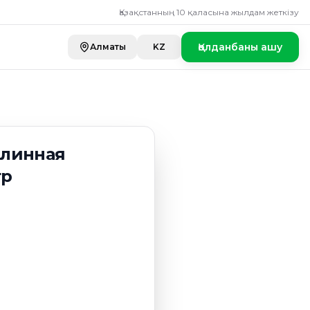
я цельнозерновая
Қазақстанның 10 қаласына жылдам жеткізу
Қолданбаны ашу
Алматы
KZ
длинная
гр