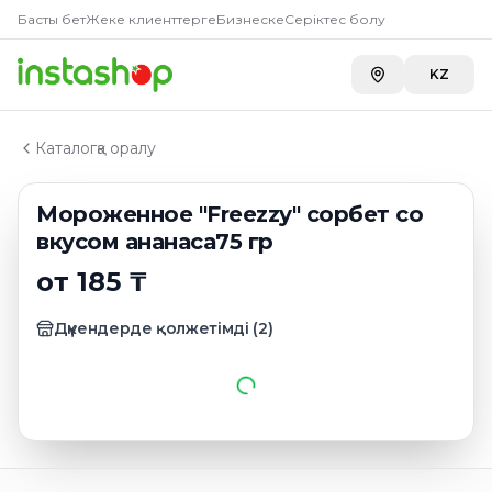
Главная
Басты бет
Жеке клиенттерге
Бизнеске
Серіктес болу
Каталог
Эскимо
KZ
Мороженное "Freezzy" сорбет со вкусом ананаса75 г
Каталогқа оралу
Мороженное "Freezzy" сорбет со
вкусом ананаса75 гр
от 185 ₸
Дүкендерде қолжетімді
(
2
)