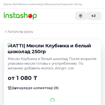
Купить
MATTI| Мюсли Клубн
Главная
Басты бет
Жеке клиенттерге
Бизнеске
Серіктес болу
Каталог
Carefood
—
1 240 ₸
Готовые завтраки, мюсли, гранола
KZ
METRO г. Шымкент
—
1 299 ₸
MATTI| Мюсли Клубника и белый шоколад 250гр
METRO г. Усть-Каменогорск
—
1 299 ₸
Каталогқа оралу
MATTI| Мюсли Клубника и белый
шоколад 250гр
Мюсли Клубника и белый шоколад После вскрытия
упаковки мюсли готовы к употреблению. По
желанию добавить молоко, йогурт, сок.
от 1 080 ₸
Дүкендерде қолжетімді
(
8
)