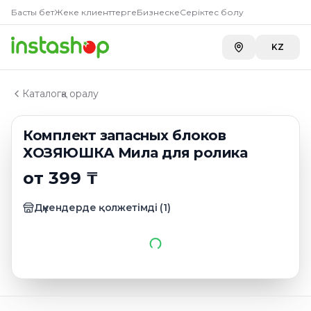
Главная
Басты бет
Жеке клиенттерге
Бизнеске
Серіктес болу
Каталог
Пищевые пакеты, пленка, фольга, бумага для выпеч
KZ
Комплект запасных блоков ХОЗЯЮШКА Мила для ро
Каталогқа оралу
Комплект запасных блоков
ХОЗЯЮШКА Мила для ролика
от 399 ₸
Дүкендерде қолжетімді
(
1
)