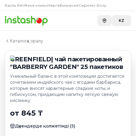
Купить
GREENFIELD| чай па
Главная
Басты бет
Жеке клиенттерге
Бизнеске
Серіктес болу
Каталог
A-Store ADK на Бажова
—
1 135 ₸
Чай пакетированный
KZ
A-Store ADK River
—
1 155 ₸
GREENFIELD| чай пакетированный "BARBERRY GARD
Carefood
—
1 162 ₸
Каталогқа оралу
GREENFIELD| чай пакетированный
"BARBERRY GARDEN" 25 пакетиков
Уникальный баланс в этой композиции достигается
сочетанием индийского чая с ягодами барбариса,
которые вносят характерные сладкие ноты, и
гибискусом, придающим напитку легкую свежую
кислинку
от 845 ₸
Дүкендерде қолжетімді
(
5
)