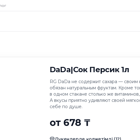
Персик 1л
лог
DaDa|Cок Персик 1л
RG DaDa не содержит сахара — своим
обязан натуральным фруктам. Кроме то
в одном стакане столько же витаминов,
А вкусы приятно удивляют своей мягк
себе по душе.
от 678 ₸
Дүкендерде қолжетімді
(
12
)