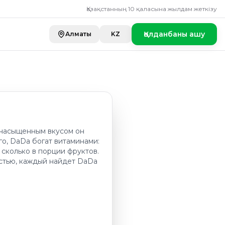
Қазақстанның 10 қаласына жылдам жеткізу
Қолданбаны ашу
Алматы
KZ
 насыщенным вкусом он
го, DaDa богат витаминами:
 сколько в порции фруктов.
остью, каждый найдет DaDa