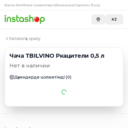
Главная
Басты бет
Жеке клиенттерге
Бизнеске
Серіктес болу
Каталог
Чача
KZ
Чача TBILVINO Ркацители 0,5 л
Каталогқа оралу
Чача TBILVINO Ркацители 0,5 л
Нет в наличии
Дүкендерде қолжетімді
(
0
)