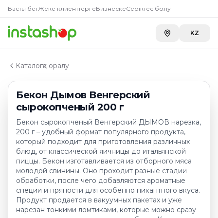
Главная
Басты бет
Жеке клиенттерге
Бизнеске
Серіктес болу
Каталог
Бекон, шпик, сало
KZ
Бекон Дымов Венгерский сырокопченый 200 г
Каталогқа оралу
Бекон Дымов Венгерский
сырокопченый 200 г
Бекон сырокопченый Венгерский ДЫМОВ нарезка,
200 г – удобный формат популярного продукта,
который подходит для приготовления различных
блюд, от классической яичницы до итальянской
пиццы. Бекон изготавливается из отборного мяса
молодой свинины. Оно проходит разные стадии
обработки, после чего добавляются ароматные
специи и пряности для особенно пикантного вкуса.
Продукт продается в вакуумных пакетах и уже
нарезан тонкими ломтиками, которые можно сразу