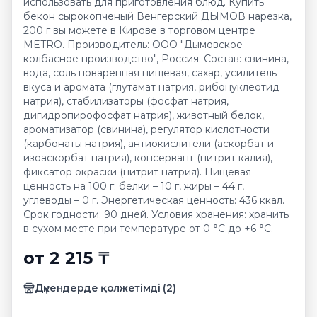
использовать для приготовления блюд. Купить
бекон сырокопченый Венгерский ДЫМОВ нарезка,
200 г вы можете в Кирове в торговом центре
METRO. Производитель: ООО "Дымовское
колбасное производство", Россия. Состав: свинина,
вода, соль поваренная пищевая, сахар, усилитель
вкуса и аромата (глутамат натрия, рибонуклеотид
натрия), стабилизаторы (фосфат натрия,
дигидропирофосфат натрия), животный белок,
ароматизатор (свинина), регулятор кислотности
(карбонаты натрия), антиокислители (аскорбат и
изоаскорбат натрия), консервант (нитрит калия),
фиксатор окраски (нитрит натрия). Пищевая
ценность на 100 г: белки – 10 г, жиры – 44 г,
углеводы – 0 г. Энергетическая ценность: 436 ккал.
Срок годности: 90 дней. Условия хранения: хранить
в сухом месте при температуре от 0 °C до +6 °C.
от 2 215 ₸
Дүкендерде қолжетімді
(
2
)