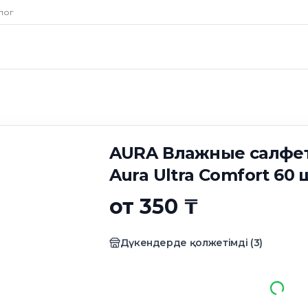
ные салфетки для
лог
t 60 штук
AURA Влажные салфет
Aura Ultra Comfort 60 
от 350 ₸
Дүкендерде қолжетімді
(
3
)