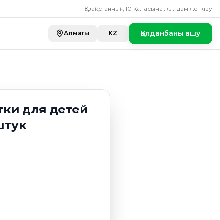
 детей Aura Ultr
Қазақстанның 10 қаласына жылдам жеткізу
Қолданбаны ашу
Алматы
KZ
ки для детей
штук